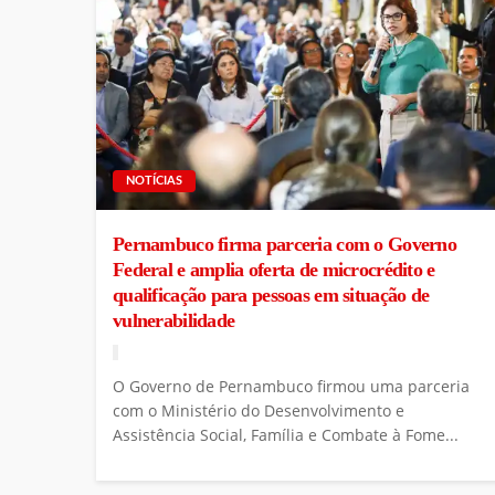
NOTÍCIAS
Pernambuco firma parceria com o Governo
Federal e amplia oferta de microcrédito e
qualificação para pessoas em situação de
vulnerabilidade
O Governo de Pernambuco firmou uma parceria
com o Ministério do Desenvolvimento e
Assistência Social, Família e Combate à Fome...