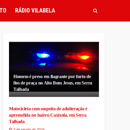
TO
RÁDIO VILABELA
Homem é preso em flagrante por furto de
fios de praça no Alto Bom Jesus, em Serra
Talhada
Motocicleta com suspeita de adulteração é
apreendida no bairro Caxixola, em Serra
Talhada
5 de agosto de 2026