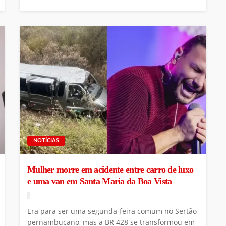
NOTÍCIAS
Mulher morre em acidente entre carro de luxo
e uma van em Santa Maria da Boa Vista
Era para ser uma segunda-feira comum no Sertão
pernambucano, mas a BR 428 se transformou em