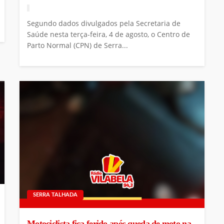
Segundo dados divulgados pela Secretaria de
Saúde nesta terça-feira, 4 de agosto, o Centro de
Parto Normal (CPN) de Serra...
SERRA TALHADA
Motociclista fica ferido após queda de moto na