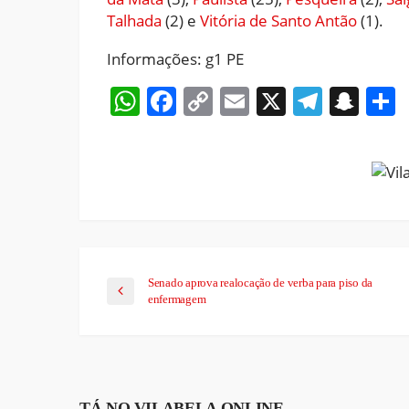
Talhada
(2) e
Vitória de Santo Antão
(1).
Informações: g1 PE
WhatsApp
Facebook
Copy
Email
X
Teleg
Sna
Link
Senado aprova realocação de verba para piso da
enfermagem
TÁ NO VILABELA ONLINE