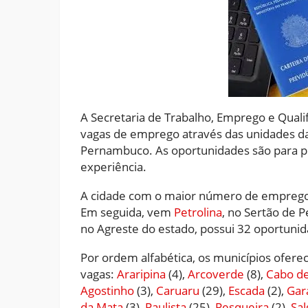
A Secretaria de Trabalho, Emprego e Qualifi
vagas de emprego através das unidades da
Pernambuco. As oportunidades são para pe
experiência.
A cidade com o maior número de emprego
Em seguida, vem
Petrolina
, no Sertão de
no Agreste do estado, possui 32 oportunid
Por ordem alfabética, os municípios ofer
vagas:
Araripina
(4),
Arcoverde
(8),
Cabo de
Agostinho
(3),
Caruaru
(29),
Escada
(2),
Gar
da Mata
(3),
Paulista
(25),
Pesqueira
(2),
Sal