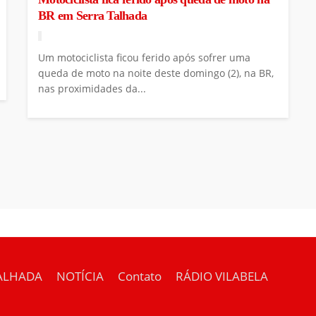
BR em Serra Talhada
Um motociclista ficou ferido após sofrer uma
queda de moto na noite deste domingo (2), na BR,
nas proximidades da...
ALHADA
NOTÍCIA
Contato
RÁDIO VILABELA