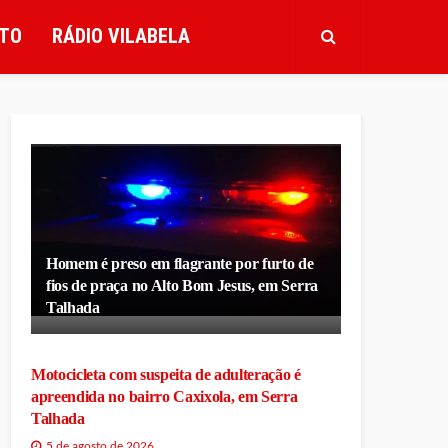
TO
RÁDIO VILABELA
Homem é preso em flagrante por furto de
fios de praça no Alto Bom Jesus, em Serra
Talhada
Motocicleta com suspeita de adulteração é
apreendida no bairro Caxixola, em Serra
Talhada
5 de agosto de 2026