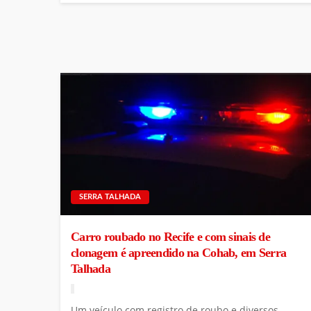
SERRA TALHADA
Carro roubado no Recife e com sinais de
clonagem é apreendido na Cohab, em Serra
Talhada
Um veículo com registro de roubo e diversos