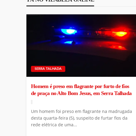
SERRA TALHADA
Homem é preso em flagrante por furto de fios
de praça no Alto Bom Jesus, em Serra Talhada
Um homem foi preso em flagrante na madrugada
desta quarta-feira (5), suspeito de furtar fios da
rede elétrica de uma...