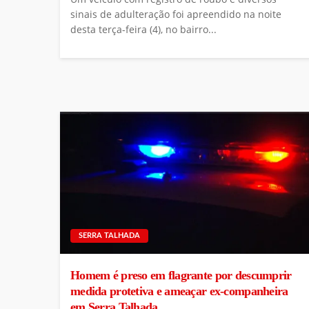
sinais de adulteração foi apreendido na noite
desta terça-feira (4), no bairro...
SERRA TALHADA
Homem é preso em flagrante por descumprir
medida protetiva e ameaçar ex-companheira
em Serra Talhada