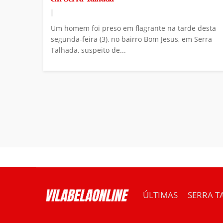
Um homem foi preso em flagrante na tarde desta
segunda-feira (3), no bairro Bom Jesus, em Serra
Talhada, suspeito de...
ÚLTIMAS
SERRA T