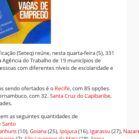
cação (Seteq) reúne, nesta quarta-feira (5), 331
 Agência do Trabalho de 19 municípios de
ssoas com diferentes níveis de escolaridade e
s sendo ofertados é o
Recife
, com 85 opções.
 Pernambuco, com 32.
Santa Cruz do Capibaribe
,
ades.
ecem as seguintes quantidades de
 Santo
anhuns
(10),
Goiana
(25),
Ipojuca
(16),
Igarassu
(27),
Nazar
gueiro
(7),
São Lourenço da Mata
(18),
Serra