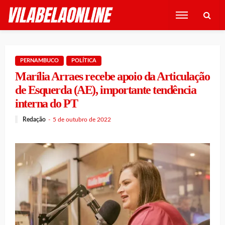
PERNAMBUCO
POLÍTICA
Marília Arraes recebe apoio da Articulação
de Esquerda (AE), importante tendência
interna do PT
Redação
5 de outubro de 2022