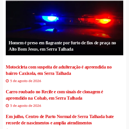
Homem é preso em flagrante por furto de fios de praça no
Alto Bom Jesus, em Serra Talhada
Motocicleta com suspeita de adulteração é apreendida no
bairro Caxixola, em Serra Talhada
5 de agosto de 2026
Carro roubado no Recife e com sinais de clonagem é
apreendido na Cohab, em Serra Talhada
5 de agosto de 2026
Em julho, Centro de Parto Normal de Serra Talhada bate
recorde de nascimentos e amplia atendimentos