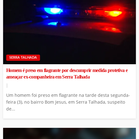
SERRA TALHADA
Homem é preso em flagrante por descumprir medida protetiva e
ameaçar ex-companheira em Serra Talhada
Um homem foi preso em flagrante na tarde desta segunda-
feira (3), no bairro Bom Jesus, em Serra Talhada, suspeito
de...