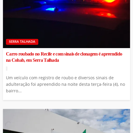
SERRA TALHADA
Carro roubado no Recife e com sinais de clonagem é apreendido
na Cohab, em Serra Talhada
Um veículo com registro de roubo e diversos sinais de
adulteração foi apreendido na noite desta terça-feira (4), no
bairro...