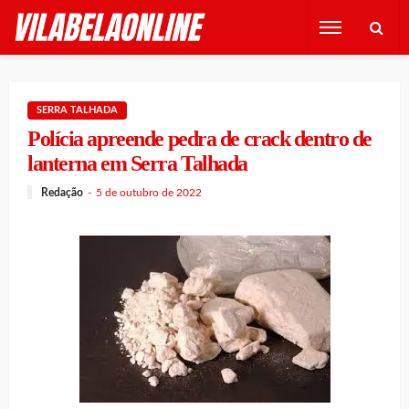
SERRA TALHADA
Polícia apreende pedra de crack dentro de
lanterna em Serra Talhada
Redação
5 de outubro de 2022