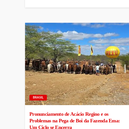
BRASIL
Pronunciamento de Acácio Regino e os
Problemas na Pega de Boi da Fazenda Ema:
Um Ciclo se Encerra