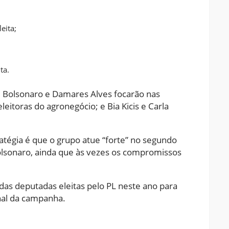
eita;
ta.
le Bolsonaro e Damares Alves focarão nas
eleitoras do agronegócio; e Bia Kicis e Carla
tégia é que o grupo atue “forte” no segundo
lsonaro, ainda que às vezes os compromissos
as deputadas eleitas pelo PL neste ano para
nal da campanha.