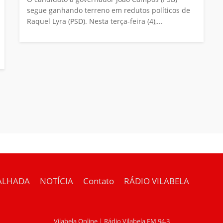
segue ganhando terreno em redutos políticos de
Raquel Lyra (PSD). Nesta terça-feira (4),...
ALHADA
NOTÍCIA
Contato
RÁDIO VILABELA
Vilabela Online | Rádio Vilabela FM 94,3