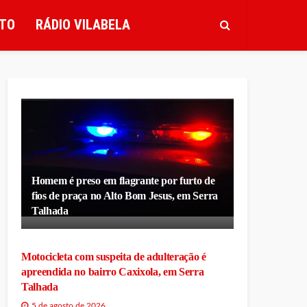
TO
RÁDIO VILABELA
Homem é preso em flagrante por furto de
fios de praça no Alto Bom Jesus, em Serra
Talhada
Motocicleta com suspeita de adulteração é
apreendida no bairro Caxixola, em Serra
Talhada
5 de agosto de 2026