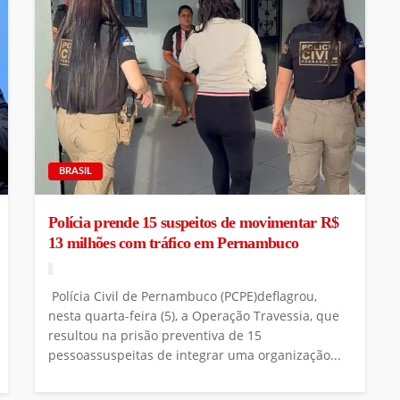
BRASIL
Polícia prende 15 suspeitos de movimentar R$
13 milhões com tráfico em Pernambuco
Polícia Civil de Pernambuco (PCPE)deflagrou,
nesta quarta-feira (5), a Operação Travessia, que
resultou na prisão preventiva de 15
pessoassuspeitas de integrar uma organização...