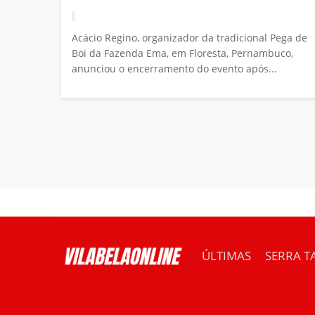
Acácio Regino, organizador da tradicional Pega de
Boi da Fazenda Ema, em Floresta, Pernambuco,
anunciou o encerramento do evento após...
ÚLTIMAS
SERRA T