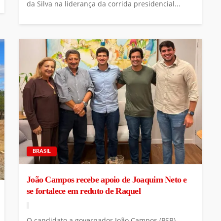
da Silva na liderança da corrida presidencial...
BRASIL
João Campos recebe apoio de Joaquim Neto e
se fortalece em reduto de Raquel
O candidato a governador João Campos (PSB)