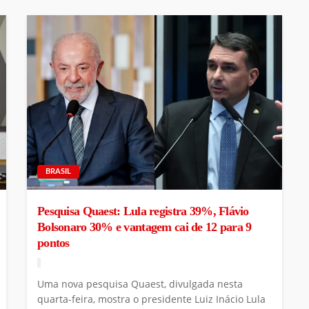
BRASIL
Pesquisa Quaest: Lula registra 39%, Flávio
Bolsonaro 30% e vantagem cai de 12 para 9
pontos
Uma nova pesquisa Quaest, divulgada nesta
quarta-feira, mostra o presidente Luiz Inácio Lula