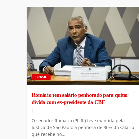
BRASIL
Romário tem salário penhorado para quitar
dívida com ex-presidente da CBF
O senador Romário (PL-RJ) teve mantida pela
Justiça de São Paulo a penhora de 30% do salário
que recebe no...