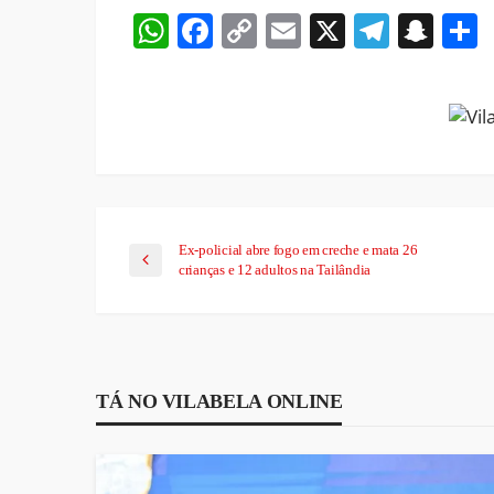
WhatsApp
Facebook
Copy
Email
X
Teleg
Sna
Link
Ex-policial abre fogo em creche e mata 26
crianças e 12 adultos na Tailândia
TÁ NO VILABELA ONLINE