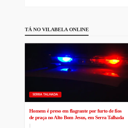
TÁ NO VILABELA ONLINE
SERRA TALHADA
Homem é preso em flagrante por furto de fios
de praça no Alto Bom Jesus, em Serra Talhada