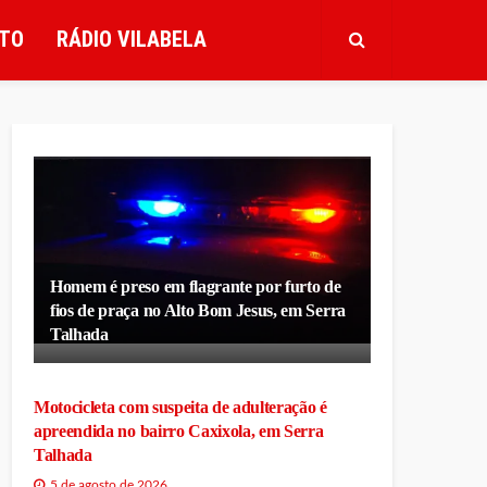
TO
RÁDIO VILABELA
Homem é preso em flagrante por furto de
fios de praça no Alto Bom Jesus, em Serra
Talhada
Motocicleta com suspeita de adulteração é
apreendida no bairro Caxixola, em Serra
Talhada
5 de agosto de 2026