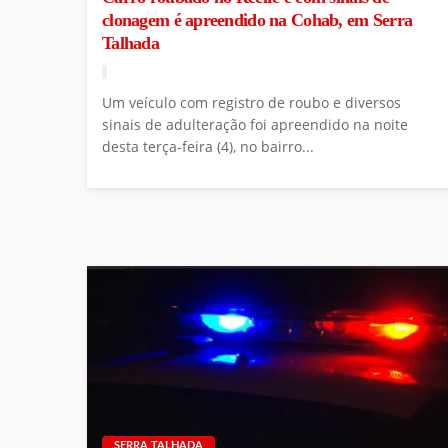
clonagem é apreendido na Cohab, em Serra
Talhada
Um veículo com registro de roubo e diversos
sinais de adulteração foi apreendido na noite
desta terça-feira (4), no bairro...
SERRA TALHADA