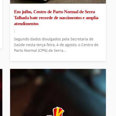
Em julho, Centro de Parto Normal de Serra
Talhada bate recorde de nascimentos e amplia
atendimentos
Segundo dados divulgados pela Secretaria de
Saúde nesta terça-feira, 4 de agosto, o Centro de
Parto Normal (CPN) de Serra...