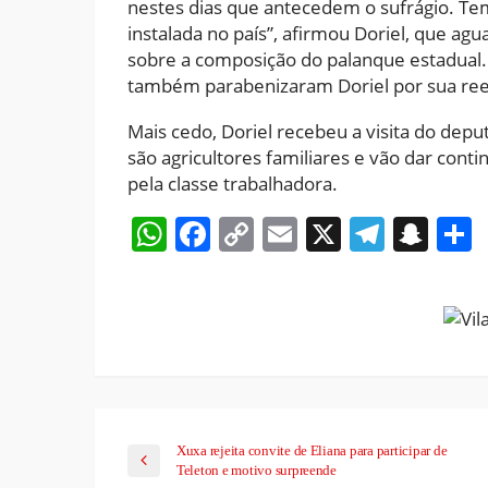
nestes dias que antecedem o sufrágio. Tem
instalada no país”, afirmou Doriel, que agu
sobre a composição do palanque estadual. 
também parabenizaram Doriel por sua ree
Mais cedo, Doriel recebeu a visita do deput
são agricultores familiares e vão dar conti
pela classe trabalhadora.
WhatsApp
Facebook
Copy
Email
X
Teleg
Sna
Link
Xuxa rejeita convite de Eliana para participar de
Teleton e motivo surpreende