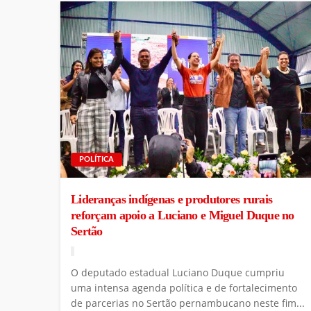
POLÍTICA
Lideranças indígenas e produtores rurais
reforçam apoio a Luciano e Miguel Duque no
Sertão
O deputado estadual Luciano Duque cumpriu
uma intensa agenda política e de fortalecimento
de parcerias no Sertão pernambucano neste fim...