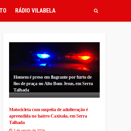
TO
RÁDIO VILABELA
Homem é preso em flagrante por furto de
fios de praça no Alto Bom Jesus, em Serra
Talhada
Motocicleta com suspeita de adulteração é
apreendida no bairro Caxixola, em Serra
Talhada
5 de agosto de 2026