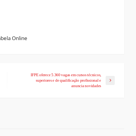
ram
pchat
Share
IFPE oferece 5.360 vagas em cursos técnicos,
superiores e de qualificação profissional e
anuncia novidades