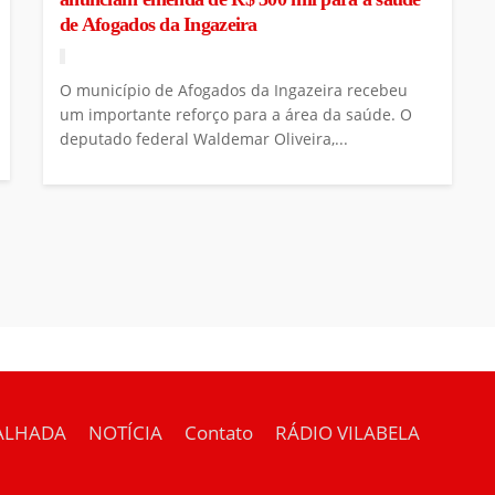
de Afogados da Ingazeira
O município de Afogados da Ingazeira recebeu
um importante reforço para a área da saúde. O
deputado federal Waldemar Oliveira,...
ALHADA
NOTÍCIA
Contato
RÁDIO VILABELA