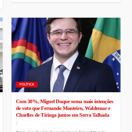
POLÍTICA
Com 30%, Miguel Duque soma mais intenções
de voto que Fernando Monteiro, Waldemar e
Charlles de Tiringa juntos em Serra Talhada