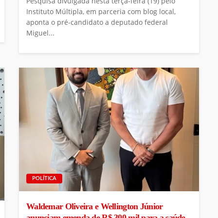
Pesquisa divulgada nesta terça-feira (19) pelo
Instituto Múltipla, em parceria com blog local,
aponta o pré-candidato a deputado federal
Miguel...
POLÍTICA
Waldemar Oliveira e Wellington Júnior
anunciam emenda de R$ 300 mil para a saúde