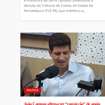
A Prefeitura de Serra Talhada comemorou a
decisão do Tribunal de Contas do Estado de
Pernambuco (TCE-PE), que indeferiu a...
POLÍTICA
João Campos afirma ter “convicção” de apoio