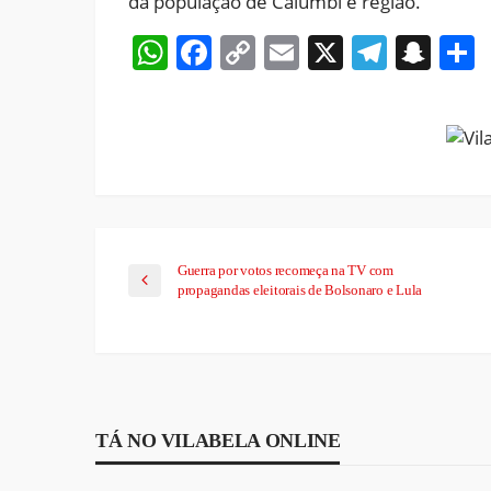
da população de Calumbi e região.
WhatsApp
Facebook
Copy
Email
X
Teleg
Sna
Link
Guerra por votos recomeça na TV com
propagandas eleitorais de Bolsonaro e Lula
TÁ NO VILABELA ONLINE