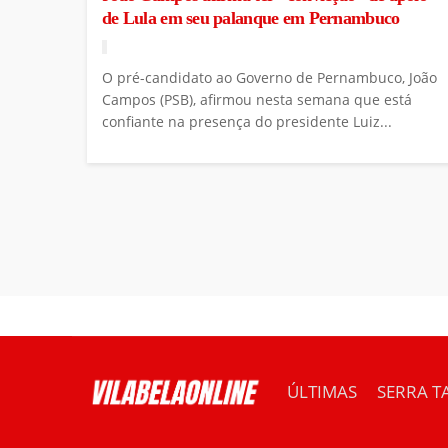
de Lula em seu palanque em Pernambuco
O pré-candidato ao Governo de Pernambuco, João
Campos (PSB), afirmou nesta semana que está
confiante na presença do presidente Luiz...
ÚLTIMAS
SERRA T