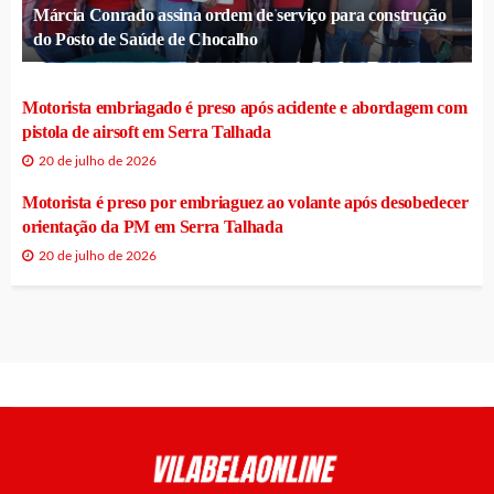
Márcia Conrado assina ordem de serviço para construção
do Posto de Saúde de Chocalho
Motorista embriagado é preso após acidente e abordagem com
pistola de airsoft em Serra Talhada
20 de julho de 2026
Motorista é preso por embriaguez ao volante após desobedecer
orientação da PM em Serra Talhada
20 de julho de 2026