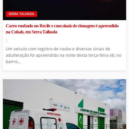
SERRA TALHADA
Carro roubado no Recife e com sinais de clonagem é apreendido
na Cohab, em Serra Talhada
Um veículo com registro de roubo e diversos sinais de
adulteração foi apreendido na noite desta terça-feira (4), no
bairro...