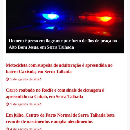
Homem é preso em flagrante por furto de fios de praça no
Alto Bom Jesus, em Serra Talhada
Motocicleta com suspeita de adulteração é apreendida no
bairro Caxixola, em Serra Talhada
5 de agosto de 2026
Carro roubado no Recife e com sinais de clonagem é
apreendido na Cohab, em Serra Talhada
5 de agosto de 2026
Em julho, Centro de Parto Normal de Serra Talhada bate
recorde de nascimentos e amplia atendimentos
4 de agosto de 2026