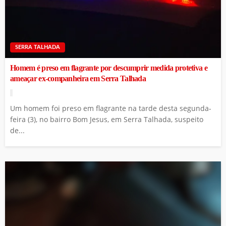
SERRA TALHADA
Homem é preso em flagrante por descumprir medida protetiva e
ameaçar ex-companheira em Serra Talhada
Um homem foi preso em flagrante na tarde desta segunda-
feira (3), no bairro Bom Jesus, em Serra Talhada, suspeito
de...