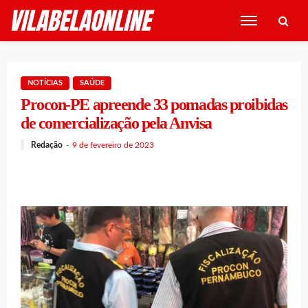
NOTÍCIAS
SAÚDE
Procon-PE apreende 33 pomadas proibidas
de comercialização pela Anvisa
Redação
9 de fevereiro de 2023