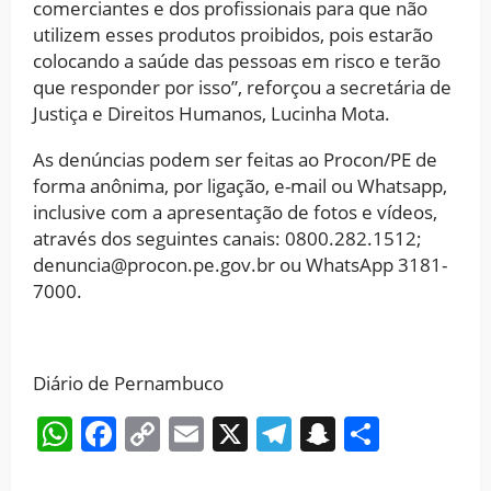
comerciantes e dos profissionais para que não
utilizem esses produtos proibidos, pois estarão
colocando a saúde das pessoas em risco e terão
que responder por isso”, reforçou a secretária de
Justiça e Direitos Humanos, Lucinha Mota.
As denúncias podem ser feitas ao Procon/PE de
forma anônima, por ligação, e-mail ou Whatsapp,
inclusive com a apresentação de fotos e vídeos,
através dos seguintes canais: 0800.282.1512;
denuncia@procon.pe.gov.br ou WhatsApp 3181-
7000.
Diário de Pernambuco
WhatsApp
Facebook
Copy
Email
X
Telegram
Snapchat
Share
Link