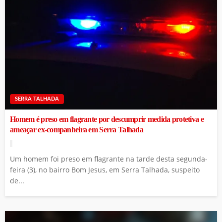
SERRA TALHADA
Homem é preso em flagrante por descumprir medida protetiva e
ameaçar ex-companheira em Serra Talhada
Um homem foi preso em flagrante na tarde desta segunda-
feira (3), no bairro Bom Jesus, em Serra Talhada, suspeito
de...