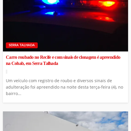
SERRA TALHADA
Carro roubado no Recife e com sinais de clonagem é apreendido
na Cohab, em Serra Talhada
Um veículo com registro de roubo e diversos sinais de
adulteração foi apreendido na noite desta terça-feira (4), no
bairro...