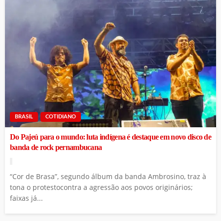
BRASIL
COTIDIANO
Do Pajeú para o mundo: luta indígena é destaque em novo disco de
banda de rock pernambucana
“Cor de Brasa”, segundo álbum da banda Ambrosino, traz à
tona o protestocontra a agressão aos povos originários;
faixas já...