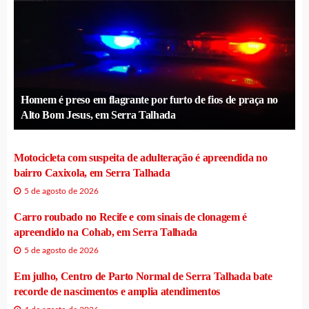
Homem é preso em flagrante por furto de fios de praça no
Alto Bom Jesus, em Serra Talhada
Motocicleta com suspeita de adulteração é apreendida no
bairro Caxixola, em Serra Talhada
5 de agosto de 2026
Carro roubado no Recife e com sinais de clonagem é
apreendido na Cohab, em Serra Talhada
5 de agosto de 2026
Em julho, Centro de Parto Normal de Serra Talhada bate
recorde de nascimentos e amplia atendimentos