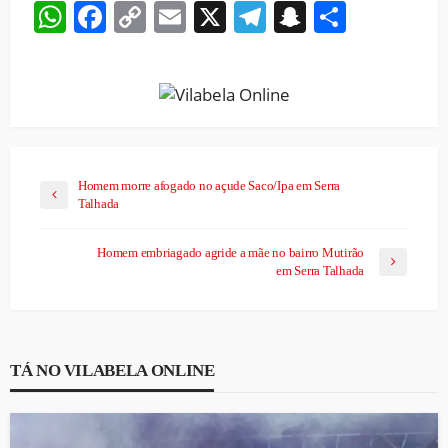
WhatsApp
Facebook
Copy
Email
X
Telegram
Snapchat
Share
Link
Homem morre afogado no açude Saco/Ipa em Serra
Talhada
Homem embriagado agride a mãe no bairro Mutirão
em Serra Talhada
TÁ NO VILABELA ONLINE