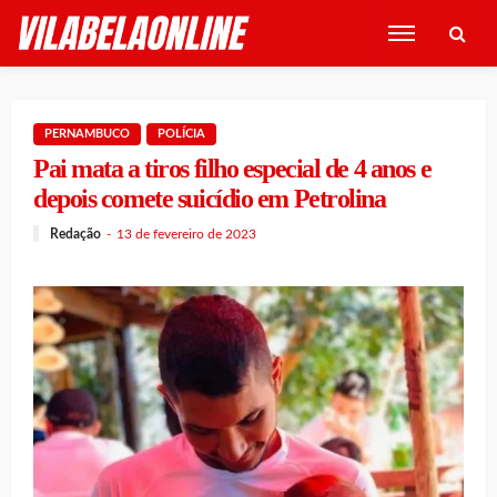
PERNAMBUCO
POLÍCIA
Pai mata a tiros filho especial de 4 anos e
depois comete suicídio em Petrolina
Redação
13 de fevereiro de 2023