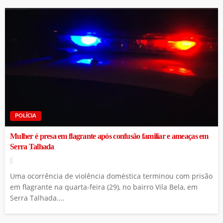
POLÍCIA
Mulher é presa em flagrante após confusão familiar e ameaças em
Serra Talhada
Uma ocorrência de violência doméstica terminou com prisão
em flagrante na quarta-feira (29), no bairro Vila Bela, em
Serra Talhada....