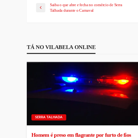
Saiba o que abre e fecha no comércio de Serra
Talhada durante o Carnaval
TÁ NO VILABELA ONLINE
SERRA TALHADA
Homem é preso em flagrante por furto de fios