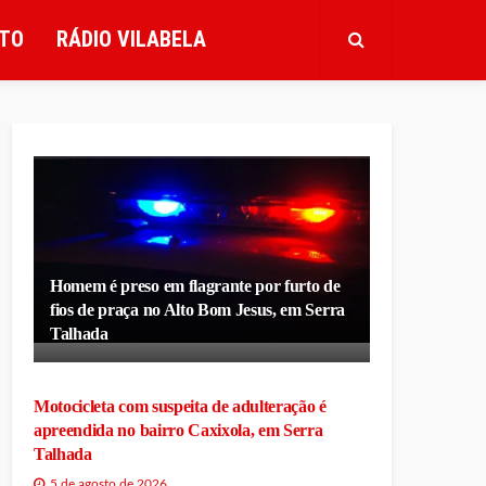
TO
RÁDIO VILABELA
Homem é preso em flagrante por furto de
fios de praça no Alto Bom Jesus, em Serra
Talhada
Motocicleta com suspeita de adulteração é
apreendida no bairro Caxixola, em Serra
Talhada
5 de agosto de 2026