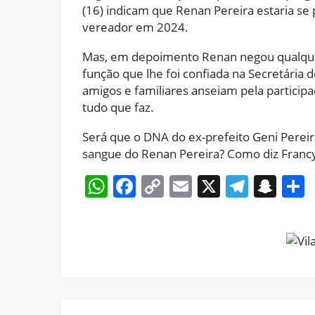
(16) indicam que Renan Pereira estaria se 
vereador em 2024.
Mas, em depoimento Renan negou qualquer 
função que lhe foi confiada na Secretária
amigos e familiares anseiam pela partici
tudo que faz.
Será que o DNA do ex-prefeito Geni Pereir
sangue do Renan Pereira? Como diz Francy
WhatsApp
Facebook
Copy
Email
X
Teleg
Sna
Link