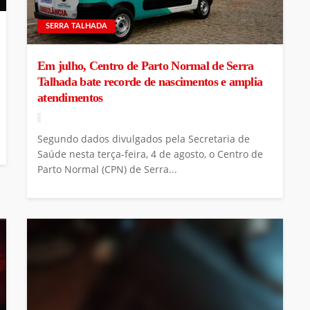
SERRA TALHADA
Em julho, Centro de Parto Normal de Serra
Talhada bate recorde de nascimentos e amplia
atendimentos
Segundo dados divulgados pela Secretaria de
Saúde nesta terça-feira, 4 de agosto, o Centro de
Parto Normal (CPN) de Serra...