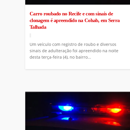
Carro roubado no Recife e com sinais de
clonagem é apreendido na Cohab, em Serra
Talhada
Um veículo com registro de roubo e diversos
sinais de adulteração foi apreendido na noite
desta terça-feira (4), no bairro...