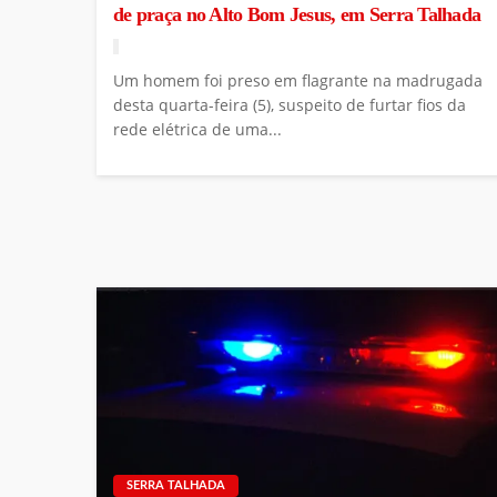
de praça no Alto Bom Jesus, em Serra Talhada
Um homem foi preso em flagrante na madrugada
desta quarta-feira (5), suspeito de furtar fios da
rede elétrica de uma...
SERRA TALHADA