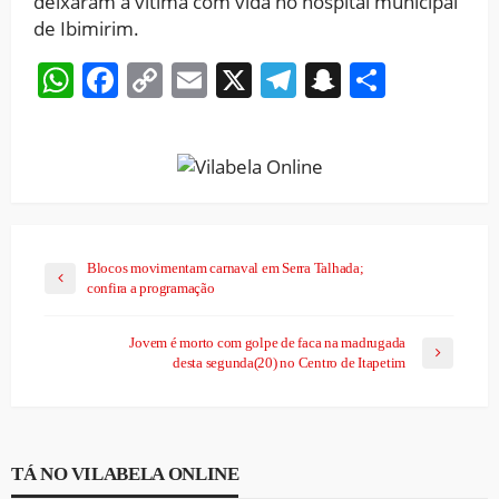
deixaram a vítima com vida no hospital municipal
de Ibimirim.
WhatsApp
Facebook
Copy
Email
X
Telegram
Snapchat
Share
Link
Blocos movimentam carnaval em Serra Talhada;
confira a programação
Jovem é morto com golpe de faca na madrugada
desta segunda(20) no Centro de Itapetim
TÁ NO VILABELA ONLINE