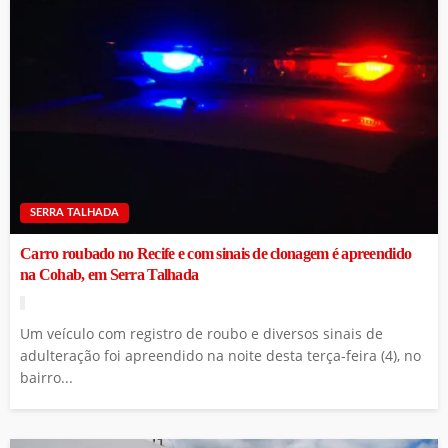
SERRA TALHADA
Carro roubado no Recife e com sinais de clonagem é apreendido
na Cohab, em Serra Talhada
Um veículo com registro de roubo e diversos sinais de
adulteração foi apreendido na noite desta terça-feira (4), no
bairro...