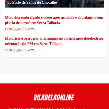
do Posto de Saúde de Chocalho
Motorista embriagado é preso após acidente e abordagem com
pistola de airsoft em Serra Talhada
20 de julho de 2026
Motorista é preso por embriaguez ao volante após desobedecer
orientação da PM em Serra Talhada
20 de julho de 2026