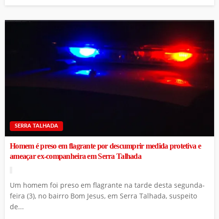
SERRA TALHADA
Homem é preso em flagrante por descumprir medida protetiva e
ameaçar ex-companheira em Serra Talhada
Um homem foi preso em flagrante na tarde desta segunda-
feira (3), no bairro Bom Jesus, em Serra Talhada, suspeito
de...