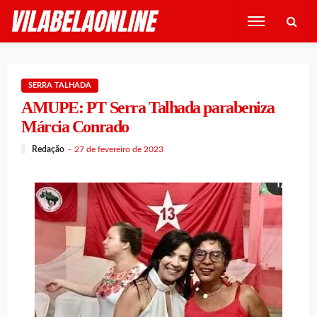
SERRA TALHADA
AMUPE: PT Serra Talhada parabeniza
Márcia Conrado
Redação
27 de fevereiro de 2023