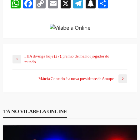
WhatsApp
Facebook
Copy
Email
X
Telegram
Snapchat
Share
Link
FIFA divulga hoje (27), prêmio de melhor jogador do
mundo
Márcia Conrado é a nova presidente da Amupe
TÁ NO VILABELA ONLINE