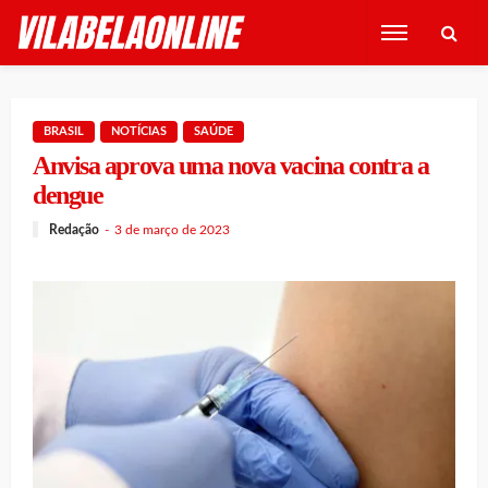
BRASIL
NOTÍCIAS
SAÚDE
Anvisa aprova uma nova vacina contra a
dengue
Redação
3 de março de 2023