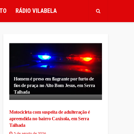
TO
RÁDIO VILABELA
Homem é preso em flagrante por furto de
fios de praça no Alto Bom Jesus, em Serra
Talhada
Motocicleta com suspeita de adulteração é
apreendida no bairro Caxixola, em Serra
Talhada
5 de agosto de 2026