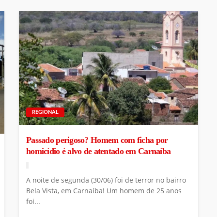
REGIONAL
Passado perigoso? Homem com ficha por
homicídio é alvo de atentado em Carnaíba
A noite de segunda (30/06) foi de terror no bairro
Bela Vista, em Carnaíba! Um homem de 25 anos
foi...