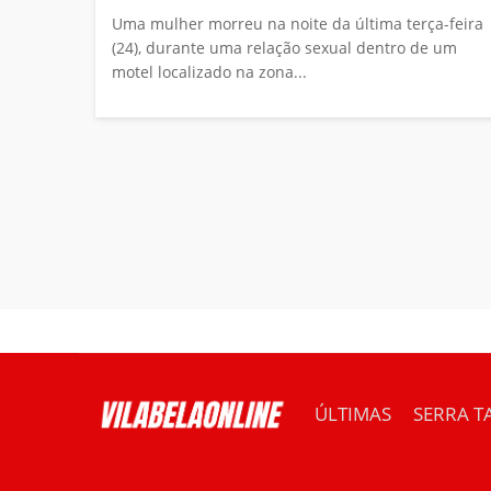
Uma mulher morreu na noite da última terça-feira
(24), durante uma relação sexual dentro de um
motel localizado na zona...
ÚLTIMAS
SERRA T