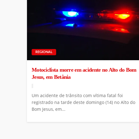
REGIONAL
Motociclista morre em acidente no Alto do Bom
Jesus, em Betânia
Um acidente de trânsito com vítima fatal foi
registrado na tarde deste domingo (14) no Alto do
Bom Jesus, em...