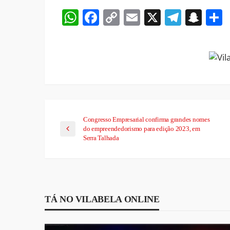
WhatsApp
Facebook
Copy
Email
X
Teleg
Sna
Link
Congresso Empresarial confirma grandes nomes
do empreendedorismo para edição 2023, em
Serra Talhada
TÁ NO VILABELA ONLINE