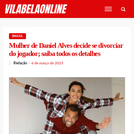
BRASIL
Mulher de Daniel Alves decide se divorciar
do jogador; saiba todos os detalhes
Redação
6 de março de 2023