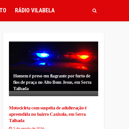
TO
RÁDIO VILABELA
Homem é preso em flagrante por furto de
fios de praça no Alto Bom Jesus, em Serra
Talhada
Motocicleta com suspeita de adulteração é
apreendida no bairro Caxixola, em Serra
Talhada
5 de agosto de 2026