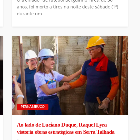
anos, foi morto a tiros na noite deste sábado (1º)
durante um...
PERNAMBUCO
Ao lado de Luciano Duque, Raquel Lyra
vistoria obras estratégicas em Serra Talhada