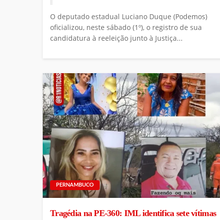
O deputado estadual Luciano Duque (Podemos)
oficializou, neste sábado (1º), o registro de sua
candidatura à reeleição junto à Justiça...
PERNAMBUCO
Tragédia na PE-360: IML identifica sete vítimas