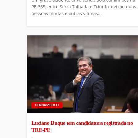
PE-365, entre Serra Talhada e Triunfo, deixou duas
pessoas mortas e outras vítimas...
PERNAMBUCO
Luciano Duque tem candidatura registrada no
TRE-PE