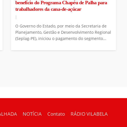
benefício do Programa Chapéu de Palha para
trabalhadores da cana-de-açúcar
O Governo do Estado, por meio da Secretaria de
Planejamento, Gestão e Desenvolvimento Regional
(Seplag-PE), iniciou o pagamento do segmento...
ALHADA
NOTÍCIA
Contato
RÁDIO VILABELA