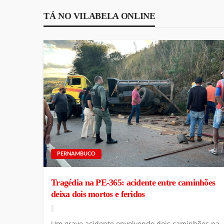
TÁ NO VILABELA ONLINE
PERNAMBUCO
Tragédia na PE-365: acidente entre caminhões
deixa dois mortos e feridos
Um grave acidente envolvendo dois caminhões na