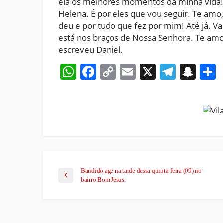
ela os melhores momentos da minha vida! D
Helena. É por eles que vou seguir. Te am
deu e por tudo que fez por mim! Até já. V
está nos braços de Nossa Senhora. Te amo 
escreveu Daniel.
WhatsApp
Facebook
Copy
Email
X
Teleg
Sna
Link
Bandido age na tarde dessa quinta-feira (09) no
bairro Bom Jesus.