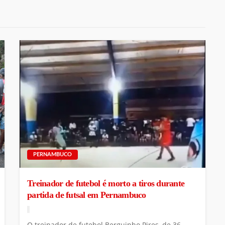
PERNAMBUCO
Treinador de futebol é morto a tiros durante
partida de futsal em Pernambuco
O treinador de futebol Berguinho Pires, de 36