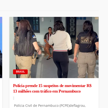
BRASIL
Polícia prende 15 suspeitos de movimentar R$
13 milhões com tráfico em Pernambuco
Polícia Civil de Pernambuco (PCPE)deflagrou,