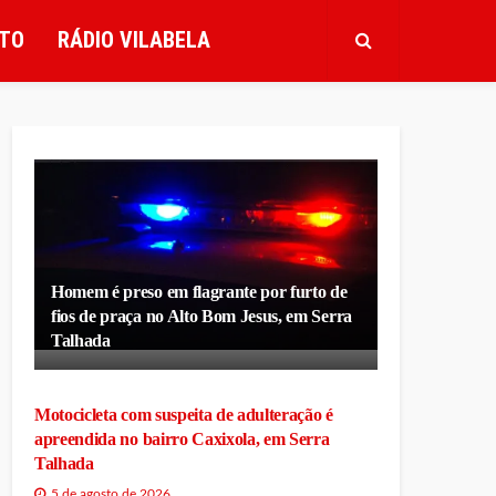
TO
RÁDIO VILABELA
Homem é preso em flagrante por furto de
fios de praça no Alto Bom Jesus, em Serra
Talhada
Motocicleta com suspeita de adulteração é
apreendida no bairro Caxixola, em Serra
Talhada
5 de agosto de 2026