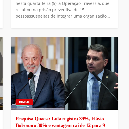
nesta quarta-feira (5), a Operação Travessia, que
resultou na prisão preventiva de 15
pessoassuspeitas de integrar uma organização...
BRASIL
Pesquisa Quaest: Lula registra 39%, Flávio
Bolsonaro 30% e vantagem cai de 12 para 9