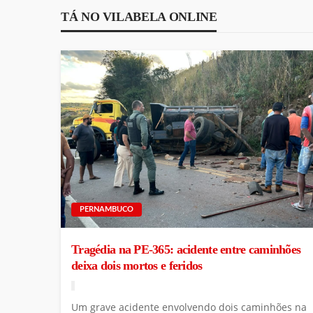
TÁ NO VILABELA ONLINE
PERNAMBUCO
Tragédia na PE-365: acidente entre caminhões
deixa dois mortos e feridos
Um grave acidente envolvendo dois caminhões na