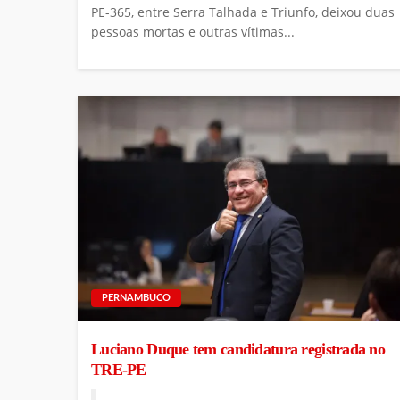
PE-365, entre Serra Talhada e Triunfo, deixou duas
pessoas mortas e outras vítimas...
PERNAMBUCO
Luciano Duque tem candidatura registrada no
TRE-PE