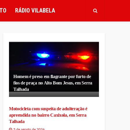
TO
RÁDIO VILABELA
Homem é preso em flagrante por furto de
fios de praça no Alto Bom Jesus, em Serra
Talhada
Motocicleta com suspeita de adulteração é
apreendida no bairro Caxixola, em Serra
Talhada
5 de agosto de 2026