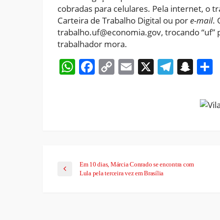
cobradas para celulares. Pela internet, o t
Carteira de Trabalho Digital ou por
e-mail
.
trabalho.uf@economia.gov, trocando “uf” p
trabalhador mora.
WhatsApp
Facebook
Copy
Email
X
Teleg
Sna
Link
Em 10 dias, Márcia Conrado se encontra com
Lula pela terceira vez em Brasília