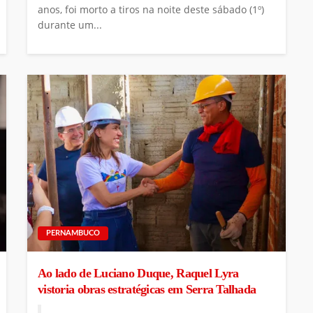
anos, foi morto a tiros na noite deste sábado (1º)
durante um...
PERNAMBUCO
Ao lado de Luciano Duque, Raquel Lyra
vistoria obras estratégicas em Serra Talhada