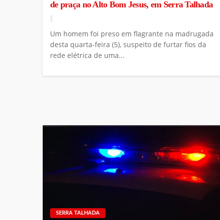
de praça no Alto Bom Jesus, em Serra Talhada
Um homem foi preso em flagrante na madrugada
desta quarta-feira (5), suspeito de furtar fios da
rede elétrica de uma...
SERRA TALHADA