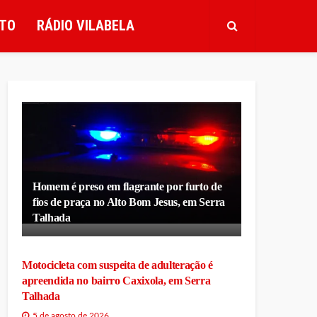
TO
RÁDIO VILABELA
Homem é preso em flagrante por furto de
fios de praça no Alto Bom Jesus, em Serra
Talhada
Motocicleta com suspeita de adulteração é
apreendida no bairro Caxixola, em Serra
Talhada
5 de agosto de 2026