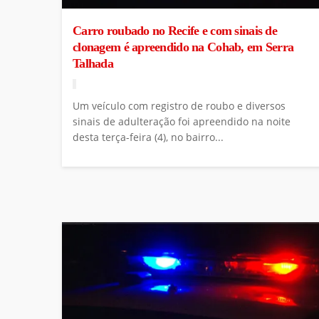
Carro roubado no Recife e com sinais de
clonagem é apreendido na Cohab, em Serra
Talhada
Um veículo com registro de roubo e diversos
sinais de adulteração foi apreendido na noite
desta terça-feira (4), no bairro...