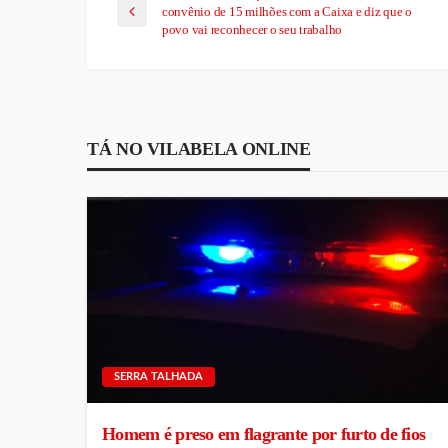
convênio de 15 milhões com a Caixa e diz que o
povo vai reconhecer o seu trabalho
TÁ NO VILABELA ONLINE
SERRA TALHADA
Homem é preso em flagrante por furto de fios