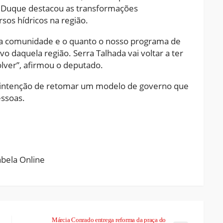
l, Duque destacou as transformações
os hídricos na região.
na comunidade e o quanto o nosso programa de
o daquela região. Serra Talhada vai voltar a ter
olver”, afirmou o deputado.
 a intenção de retomar um modelo de governo que
essoas.
ram
pchat
Share
Márcia Conrado entrega reforma da praça do