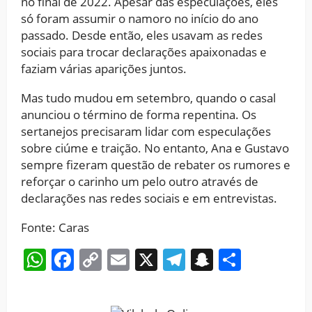
no final de 2022. Apesar das especulações, eles
só foram assumir o namoro no início do ano
passado. Desde então, eles usavam as redes
sociais para trocar declarações apaixonadas e
faziam várias aparições juntos.
Mas tudo mudou em setembro, quando o casal
anunciou o término de forma repentina. Os
sertanejos precisaram lidar com especulações
sobre ciúme e traição. No entanto, Ana e Gustavo
sempre fizeram questão de rebater os rumores e
reforçar o carinho um pelo outro através de
declarações nas redes sociais e em entrevistas.
Fonte: Caras
WhatsApp
Facebook
Copy
Email
X
Telegram
Snapchat
Share
Link