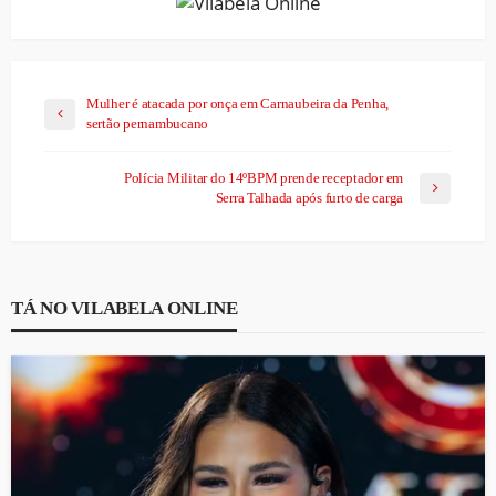
Mulher é atacada por onça em Carnaubeira da Penha,
sertão pernambucano
Polícia Militar do 14ºBPM prende receptador em
Serra Talhada após furto de carga
TÁ NO VILABELA ONLINE