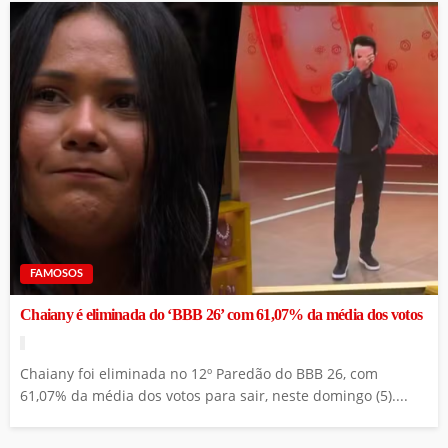
FAMOSOS
Chaiany é eliminada do ‘BBB 26’ com 61,07% da média dos votos
Chaiany foi eliminada no 12º Paredão do BBB 26, com
61,07% da média dos votos para sair, neste domingo (5)....