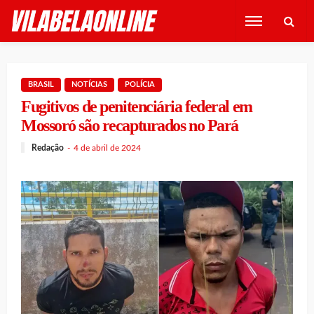
BRASIL
NOTÍCIAS
POLÍCIA
Fugitivos de penitenciária federal em
Mossoró são recapturados no Pará
Redação
4 de abril de 2024