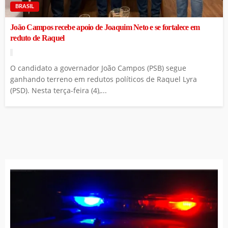
BRASIL
João Campos recebe apoio de Joaquim Neto e se fortalece em
reduto de Raquel
O candidato a governador João Campos (PSB) segue
ganhando terreno em redutos políticos de Raquel Lyra
(PSD). Nesta terça-feira (4),...