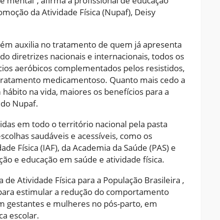
o e mental”, afirma a profissional de educação
romoção da Atividade Física (Nupaf), Deisy
bém auxilia no tratamento de quem já apresenta
o diretrizes nacionais e internacionais, todos os
cios aeróbicos complementados pelos resistidos,
tratamento medicamentoso. Quanto mais cedo a
m hábito na vida, maiores os benefícios para a
 do Nupaf.
as em todo o território nacional pela pasta
escolhas saudáveis e acessíveis, como os
ade Física (IAF), da Academia da Saúde (PAS) e
ão e educação em saúde e atividade física.
a de Atividade Física para a População Brasileira ,
ara estimular a redução do comportamento
 em gestantes e mulheres no pós-parto, em
ca escolar.