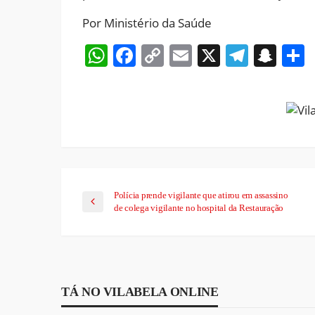
Por Ministério da Saúde
WhatsApp
Facebook
Copy
Email
X
Teleg
Sna
Link
Polícia prende vigilante que atirou em assassino
de colega vigilante no hospital da Restauração
TÁ NO VILABELA ONLINE