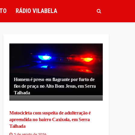
TO
RÁDIO VILABELA
Homem é preso em flagrante por furto de
fios de praça no Alto Bom Jesus, em Serra
Talhada
Motocicleta com suspeita de adulteração é
apreendida no bairro Caxixola, em Serra
Talhada
5 de agosto de 2026