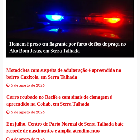
Homem é preso em flagrante por furto de fios de praça no
Alto Bom Jesus, em Serra Talhada
Motocicleta com suspeita de adulteração é apreendida no
bairro Caxixola, em Serra Talhada
5 de agosto de 2026
Carro roubado no Recife e com sinais de clonagem é
apreendido na Cohab, em Serra Talhada
5 de agosto de 2026
Em julho, Centro de Parto Normal de Serra Talhada bate
recorde de nascimentos e amplia atendimentos
4 de agosto de 2026