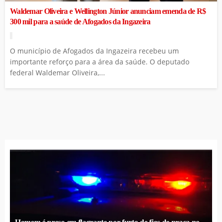
Waldemar Oliveira e Wellington Júnior anunciam emenda de R$
300 mil para a saúde de Afogados da Ingazeira
O município de Afogados da Ingazeira recebeu um
importante reforço para a área da saúde. O deputado
federal Waldemar Oliveira,...