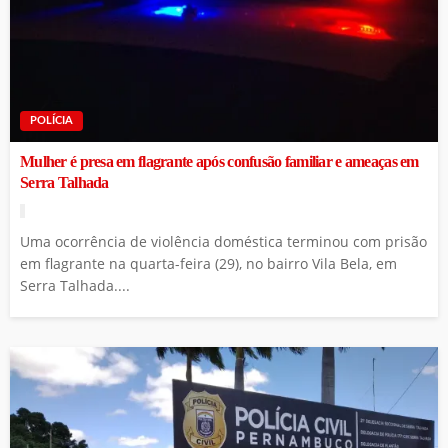
POLÍCIA
Mulher é presa em flagrante após confusão familiar e ameaças em
Serra Talhada
Uma ocorrência de violência doméstica terminou com prisão
em flagrante na quarta-feira (29), no bairro Vila Bela, em
Serra Talhada....