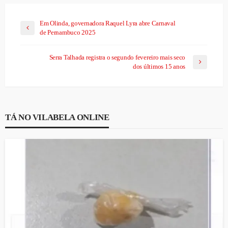
Em Olinda, governadora Raquel Lyra abre Carnaval
de Pernambuco 2025
Serra Talhada registra o segundo fevereiro mais seco
dos últimos 15 anos
TÁ NO VILABELA ONLINE