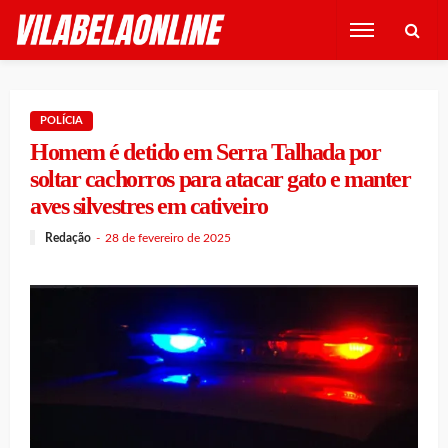
POLÍCIA
Homem é detido em Serra Talhada por
soltar cachorros para atacar gato e manter
aves silvestres em cativeiro
Redação
28 de fevereiro de 2025