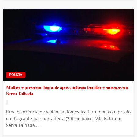
POLÍCIA
Mulher é presa em flagrante após confusão familiar e ameaças em
Serra Talhada
Uma ocorrência de violência doméstica terminou com prisão
em flagrante na quarta-feira (29), no bairro Vila Bela, em
Serra Talhada....