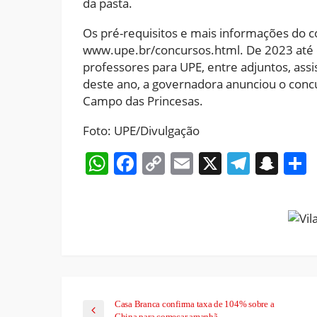
da pasta.
Os pré-requisitos e mais informações do 
www.upe.br/concursos.html. De 2023 até
professores para UPE, entre adjuntos, assis
deste ano, a governadora anunciou o conc
Campo das Princesas.
Foto: UPE/Divulgação
WhatsApp
Facebook
Copy
Email
X
Teleg
Sna
Link
Casa Branca confirma taxa de 104% sobre a
China para começar amanhã