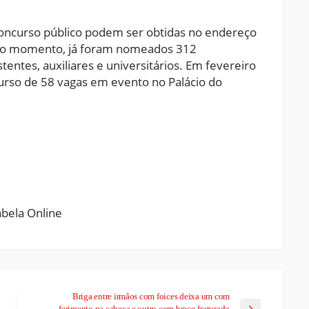
concurso público podem ser obtidas no endereço
 o momento, já foram nomeados 312
tentes, auxiliares e universitários. Em fevereiro
urso de 58 vagas em evento no Palácio do
ram
pchat
Share
Briga entre irmãos com foices deixa um com
ferimento na cabeça e outro com braço fraturado