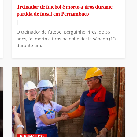
Treinador de futebol é morto a tiros durante
partida de futsal em Pernambuco
O treinador de futebol Berguinho Pires, de 36
anos, foi morto a tiros na noite deste sábado (1º)
durante um...
PERNAMBUCO