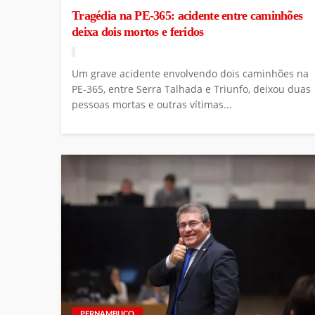
Tragédia na PE-365: acidente entre caminhões
deixa dois mortos e feridos
Um grave acidente envolvendo dois caminhões na
PE-365, entre Serra Talhada e Triunfo, deixou duas
pessoas mortas e outras vítimas...
PERNAMBUCO