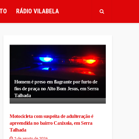
TO
RÁDIO VILABELA
Homem é preso em flagrante por furto de
fios de praça no Alto Bom Jesus, em Serra
Talhada
Motocicleta com suspeita de adulteração é
apreendida no bairro Caxixola, em Serra
Talhada
5 de agosto de 2026