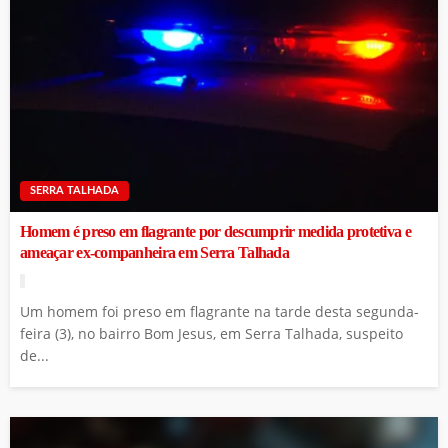
SERRA TALHADA
Homem é preso em flagrante por descumprir medida protetiva e
ameaçar ex-companheira em Serra Talhada
Um homem foi preso em flagrante na tarde desta segunda-
feira (3), no bairro Bom Jesus, em Serra Talhada, suspeito
de...