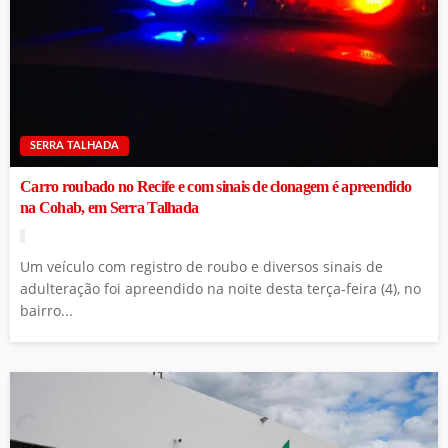
SERRA TALHADA
Carro roubado no Recife e com sinais de clonagem é apreendido
na Cohab, em Serra Talhada
Um veículo com registro de roubo e diversos sinais de
adulteração foi apreendido na noite desta terça-feira (4), no
bairro...