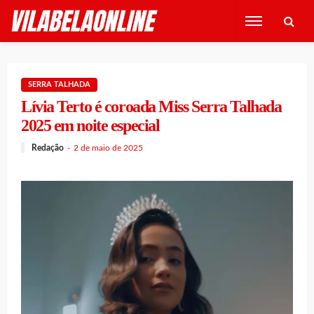
SERRA TALHADA
Lívia Terto é coroada Miss Serra Talhada
2025 em noite especial
Redação
2 de maio de 2025