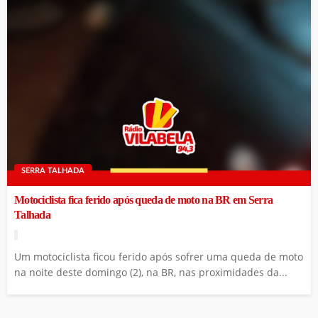
SERRA TALHADA
Motociclista fica ferido após queda de moto na BR em Serra
Talhada
Um motociclista ficou ferido após sofrer uma queda de moto
na noite deste domingo (2), na BR, nas proximidades da...