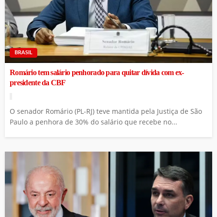
BRASIL
Romário tem salário penhorado para quitar dívida com ex-
presidente da CBF
O senador Romário (PL-RJ) teve mantida pela Justiça de São
Paulo a penhora de 30% do salário que recebe no...