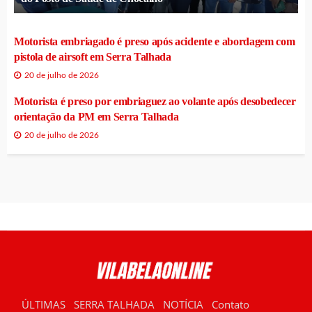
Motorista embriagado é preso após acidente e abordagem com
pistola de airsoft em Serra Talhada
20 de julho de 2026
Motorista é preso por embriaguez ao volante após desobedecer
orientação da PM em Serra Talhada
20 de julho de 2026
ÚLTIMAS
SERRA TALHADA
NOTÍCIA
Contato