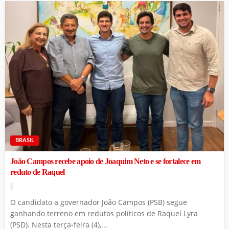
BRASIL
João Campos recebe apoio de Joaquim Neto e se fortalece em
reduto de Raquel
O candidato a governador João Campos (PSB) segue
ganhando terreno em redutos políticos de Raquel Lyra
(PSD). Nesta terça-feira (4),...