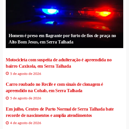
Homem é preso em flagrante por furto de fios de praça no
Alto Bom Jesus, em Serra Talhada
Motocicleta com suspeita de adulteração é apreendida no
bairro Caxixola, em Serra Talhada
5 de agosto de 2026
Carro roubado no Recife e com sinais de clonagem é
apreendido na Cohab, em Serra Talhada
5 de agosto de 2026
Em julho, Centro de Parto Normal de Serra Talhada bate
recorde de nascimentos e amplia atendimentos
4 de agosto de 2026