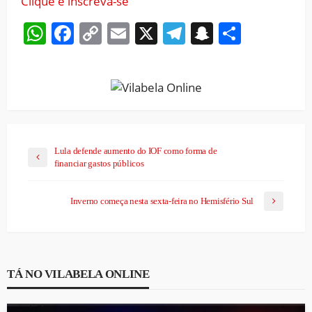
Clique e inscreva-se
WhatsApp
Facebook
Copy
Email
X
Telegram
Snapchat
Share
Link
Lula defende aumento do IOF como forma de
financiar gastos públicos
Inverno começa nesta sexta-feira no Hemisfério Sul
TÁ NO VILABELA ONLINE