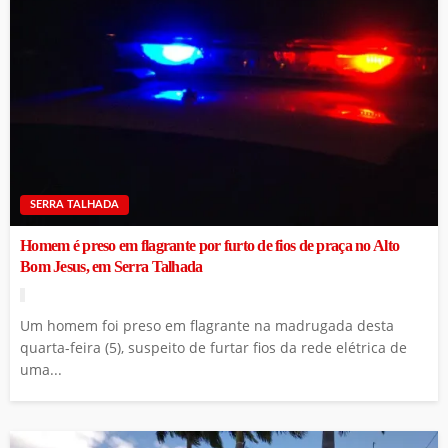
SERRA TALHADA
Homem é preso em flagrante por furto de fios de praça no Alto
Bom Jesus, em Serra Talhada
Um homem foi preso em flagrante na madrugada desta
quarta-feira (5), suspeito de furtar fios da rede elétrica de
uma...