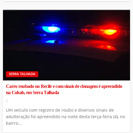
SERRA TALHADA
Carro roubado no Recife e com sinais de clonagem é apreendido
na Cohab, em Serra Talhada
Um veículo com registro de roubo e diversos sinais de
adulteração foi apreendido na noite desta terça-feira (4), no
bairro...