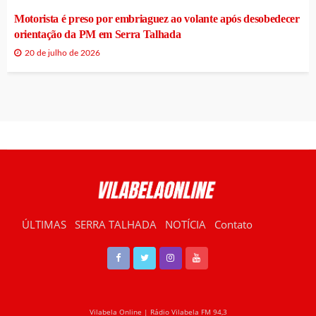
Motorista é preso por embriaguez ao volante após desobedecer
orientação da PM em Serra Talhada
20 de julho de 2026
ÚLTIMAS
SERRA TALHADA
NOTÍCIA
Contato
RÁDIO VILABELA
Vilabela Online | Rádio Vilabela FM 94,3