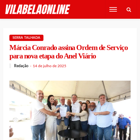
SERRA TALHADA
Márcia Conrado assina Ordem de Serviço
para nova etapa do Anel Viário
Redação
14 de julho de 2025