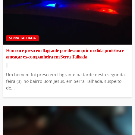
SERRA TALHADA
Homem é preso em flagrante por descumprir medida protetiva e
ameaçar ex-companheira em Serra Talhada
Um homem foi preso em flagrante na tarde desta segunda-
feira (3), no bairro Bom Jesus, em Serra Talhada, suspeito
de...