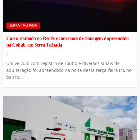
SERRA TALHADA
Carro roubado no Recife e com sinais de clonagem é apreendido
na Cohab, em Serra Talhada
Um veículo com registro de roubo e diversos sinais de
adulteração foi apreendido na noite desta terça-feira (4), no
bairro...