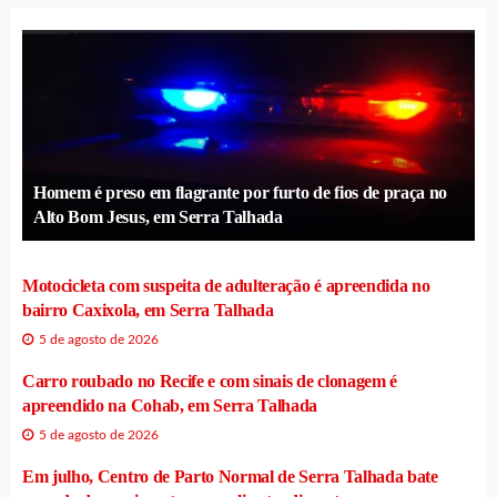
Homem é preso em flagrante por furto de fios de praça no
Alto Bom Jesus, em Serra Talhada
Motocicleta com suspeita de adulteração é apreendida no
bairro Caxixola, em Serra Talhada
5 de agosto de 2026
Carro roubado no Recife e com sinais de clonagem é
apreendido na Cohab, em Serra Talhada
5 de agosto de 2026
Em julho, Centro de Parto Normal de Serra Talhada bate