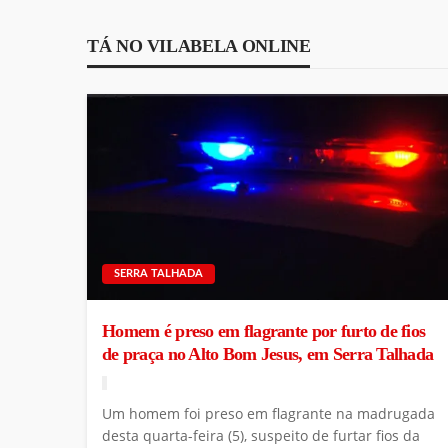
TÁ NO VILABELA ONLINE
SERRA TALHADA
Homem é preso em flagrante por furto de fios
de praça no Alto Bom Jesus, em Serra Talhada
Um homem foi preso em flagrante na madrugada
desta quarta-feira (5), suspeito de furtar fios da