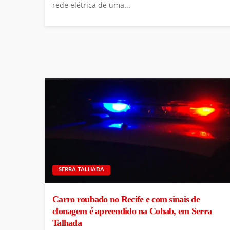
rede elétrica de uma...
SERRA TALHADA
Carro roubado no Recife e com sinais de
clonagem é apreendido na Cohab, em Serra
Talhada