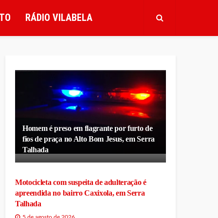
TO
RÁDIO VILABELA
Homem é preso em flagrante por furto de
fios de praça no Alto Bom Jesus, em Serra
Talhada
Motocicleta com suspeita de adulteração é
apreendida no bairro Caxixola, em Serra
Talhada
5 de agosto de 2026