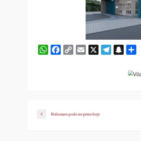
WhatsApp
Facebook
Copy
Email
X
Teleg
Sna
Link
Bolsonaro pode ser preso hoje