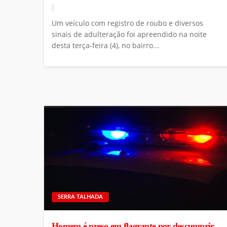
Um veículo com registro de roubo e diversos
sinais de adulteração foi apreendido na noite
desta terça-feira (4), no bairro...
SERRA TALHADA
Homem é preso em flagrante por descumprir