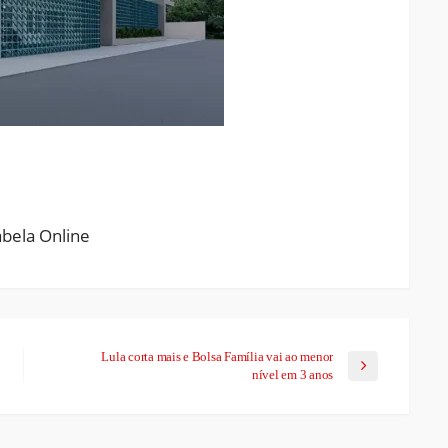
ram
pchat
Share
Lula corta mais e Bolsa Família vai ao menor
nível em 3 anos