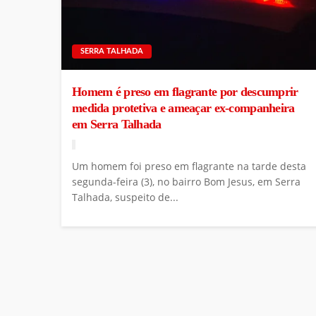
SERRA TALHADA
Homem é preso em flagrante por descumprir
medida protetiva e ameaçar ex-companheira
em Serra Talhada
Um homem foi preso em flagrante na tarde desta
segunda-feira (3), no bairro Bom Jesus, em Serra
Talhada, suspeito de...