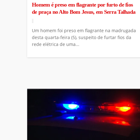
Homem é preso em flagrante por furto de fios
de praça no Alto Bom Jesus, em Serra Talhada
Um homem foi preso em flagrante na madrugada
desta quarta-feira (5), suspeito de furtar fios da
rede elétrica de uma...