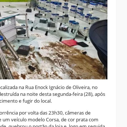
calizada na Rua Enock Ignácio de Oliveira, no
destruída na noite desta segunda-feira (28), após
imento e fugir do local.
corrência por volta das 23h30, câmeras de
um veículo modelo Corsa, de cor prata com
ade, quebrou o portão da loja e, logo em seguida,