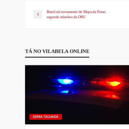
Brasil sai novamente do Mapa da Fome,
segundo relatório da ONU
TÁ NO VILABELA ONLINE
SERRA TALHADA