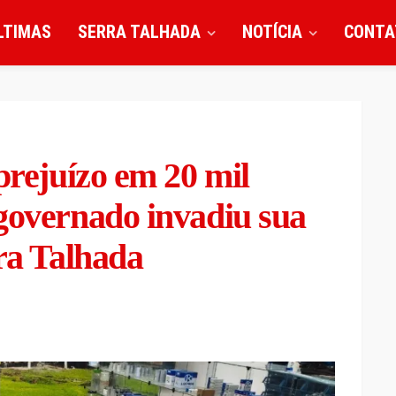
LTIMAS
SERRA TALHADA
NOTÍCIA
CONTA
prejuízo em 20 mil
governado invadiu sua
rra Talhada