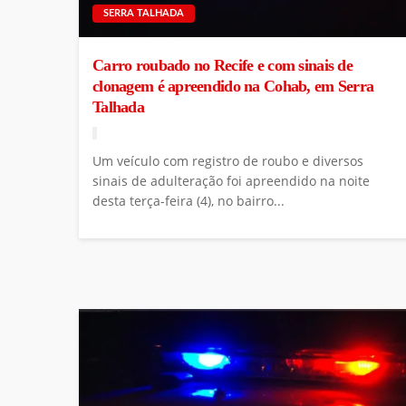
SERRA TALHADA
Carro roubado no Recife e com sinais de
clonagem é apreendido na Cohab, em Serra
Talhada
Um veículo com registro de roubo e diversos
sinais de adulteração foi apreendido na noite
desta terça-feira (4), no bairro...