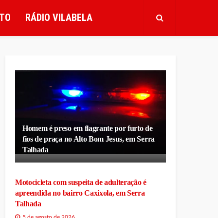
TO
RÁDIO VILABELA
Homem é preso em flagrante por furto de
fios de praça no Alto Bom Jesus, em Serra
Talhada
Motocicleta com suspeita de adulteração é
apreendida no bairro Caxixola, em Serra
Talhada
5 de agosto de 2026