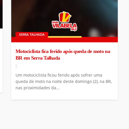
SERRA TALHADA
Motociclista fica ferido após queda de moto na
BR em Serra Talhada
Um motociclista ficou ferido após sofrer uma
queda de moto na noite deste domingo (2), na BR,
nas proximidades da...