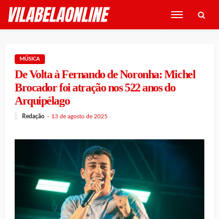
MÚSICA
De Volta à Fernando de Noronha: Michel
Brocador foi atração nos 522 anos do
Arquipélago
Redação
13 de agosto de 2025