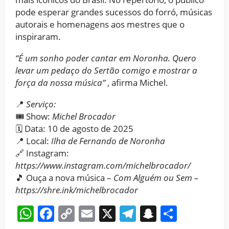
pode esperar grandes sucessos do forró, músicas
autorais e homenagens aos mestres que o
inspiraram.
“É um sonho poder cantar em Noronha. Quero
levar um pedaço do Sertão comigo e mostrar a
força da nossa música”
, afirma Michel.
📍
Serviço:
🎟 Show:
Michel Brocador
🗓 Data: 10 de agosto de 2025
📍 Local:
Ilha de Fernando de Noronha
🔗 Instagram:
https://www.instagram.com/michelbrocador/
🎵 Ouça a nova música –
Com Alguém ou Sem –
https://shre.ink/michelbrocador
WhatsApp
Facebook
Copy
Email
X
Telegram
Snapchat
Share