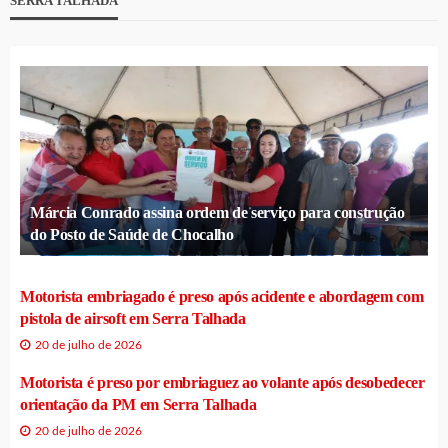
SERRA TALHADA
Márcia Conrado assina ordem de serviço para construção
do Posto de Saúde de Chocalho
Motorista embriagado é preso após acidente e abordagem com
pistola de airsoft em Serra Talhada
20 de julho de 2026
Motorista é preso por embriaguez ao volante após desobedecer
orientação da PM em Serra Talhada
20 de julho de 2026