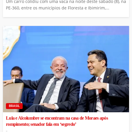
Um carro colidiu com uma vaca na noite deste sábado (8), na
PE-360, entre os municípios de Floresta e Ibimirim,...
BRASIL
Lula e Alcolumbre se encontram na casa de Moraes após
rompimento; senador fala em ‘segredo’