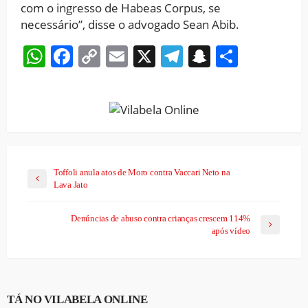
com o ingresso de Habeas Corpus, se
necessário”, disse o advogado Sean Abib.
WhatsApp
Facebook
Copy
Email
X
Telegram
Snapchat
Share
Link
Toffoli anula atos de Moro contra Vaccari Neto na
Lava Jato
Denúncias de abuso contra crianças crescem 114%
após vídeo
TÁ NO VILABELA ONLINE