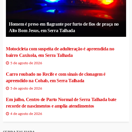
Homem é preso em flagrante por furto de fios de praça no
Alto Bom Jesus, em Serra Talhada
Motocicleta com suspeita de adulteração é apreendida no
bairro Caxixola, em Serra Talhada
5 de agosto de 2026
Carro roubado no Recife e com sinais de clonagem é
apreendido na Cohab, em Serra Talhada
5 de agosto de 2026
Em julho, Centro de Parto Normal de Serra Talhada bate
recorde de nascimentos e amplia atendimentos
4 de agosto de 2026