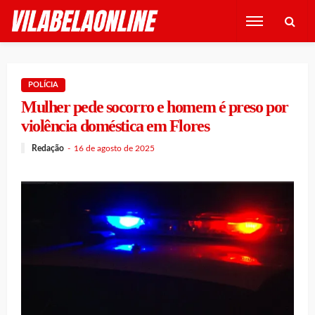
POLÍCIA
Mulher pede socorro e homem é preso por
violência doméstica em Flores
Redação
16 de agosto de 2025