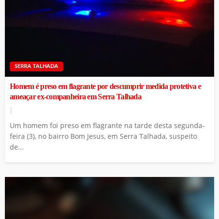
SERRA TALHADA
Homem é preso em flagrante por descumprir medida protetiva e
ameaçar ex-companheira em Serra Talhada
Um homem foi preso em flagrante na tarde desta segunda-
feira (3), no bairro Bom Jesus, em Serra Talhada, suspeito
de...