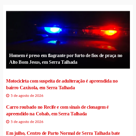
Homem é preso em flagrante por furto de fios de praça no
Alto Bom Jesus, em Serra Talhada
Motocicleta com suspeita de adulteração é apreendida no
bairro Caxixola, em Serra Talhada
5 de agosto de 2026
Carro roubado no Recife e com sinais de clonagem é
apreendido na Cohab, em Serra Talhada
5 de agosto de 2026
Em julho, Centro de Parto Normal de Serra Talhada bate