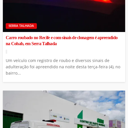
SERRA TALHADA
Carro roubado no Recife e com sinais de clonagem é apreendido
na Cohab, em Serra Talhada
Um veículo com registro de roubo e diversos sinais de
adulteração foi apreendido na noite desta terça-feira (4), no
bairro...