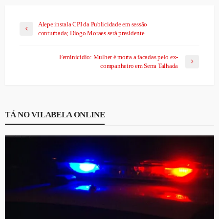
Alepe instala CPI da Publicidade em sessão
conturbada; Diogo Moraes será presidente
Feminicídio: Mulher é morta a facadas pelo ex-
companheiro em Serra Talhada
TÁ NO VILABELA ONLINE