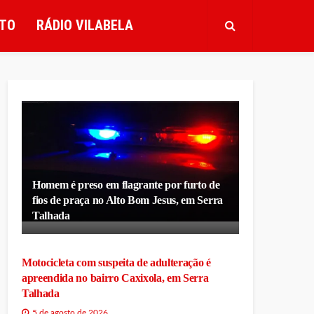
TO
RÁDIO VILABELA
Homem é preso em flagrante por furto de
fios de praça no Alto Bom Jesus, em Serra
Talhada
Motocicleta com suspeita de adulteração é
apreendida no bairro Caxixola, em Serra
Talhada
5 de agosto de 2026