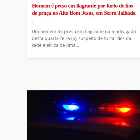
Homem é preso em flagrante por furto de fios
de praça no Alto Bom Jesus, em Serra Talhada
Um homem foi preso em flagrante na madrugada
desta quarta-feira (5), suspeito de furtar fios da
rede elétrica de uma...