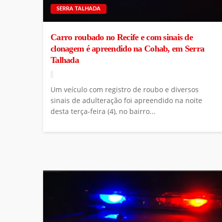
SERRA TALHADA
Carro roubado no Recife e com sinais de
clonagem é apreendido na Cohab, em Serra
Talhada
Um veículo com registro de roubo e diversos
sinais de adulteração foi apreendido na noite
desta terça-feira (4), no bairro...