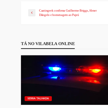
Caatingeek confirma Guilherme Briggs, Abner
Dângelo e homenagem ao Pajeú
TÁ NO VILABELA ONLINE
SERRA TALHADA