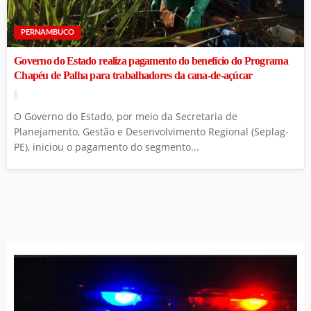
PERNAMBUCO
Governo do Estado realiza pagamento do benefício do Programa
Chapéu de Palha para trabalhadores da cana-de-açúcar
O Governo do Estado, por meio da Secretaria de
Planejamento, Gestão e Desenvolvimento Regional (Seplag-
PE), iniciou o pagamento do segmento...