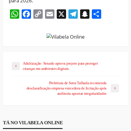
para 2026.
WhatsApp
Facebook
Copy
Email
X
Telegram
Snapchat
Share
Link
Adultização: Senado aprova projeto para proteger
crianças em ambientes digitais
Prefeitura de Serra Talhada recomenda
desclassificação empresa vencedora de licitação após
auditoria apontar irregularidades
TÁ NO VILABELA ONLINE