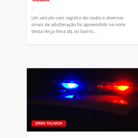
Um veículo com registro de roubo e diversos
sinais de adulteração foi apreendido na noite
desta terça-feira (4), no bairro...
SERRA TALHADA