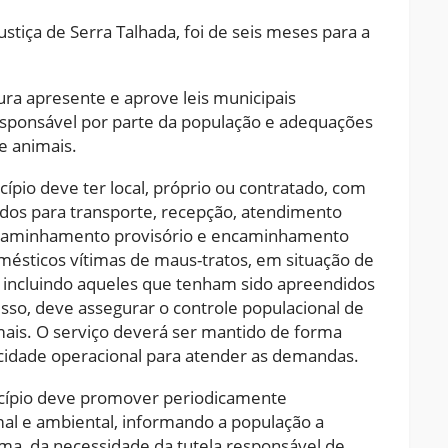
stiça de Serra Talhada, foi de seis meses para a
ra apresente e aprove leis municipais
responsável por parte da população e adequações
e animais.
pio deve ter local, próprio ou contratado, com
tados para transporte, recepção, atendimento
encaminhamento provisório e encaminhamento
omésticos vítimas de maus-tratos, em situação de
, incluindo aqueles que tenham sido apreendidos
isso, deve assegurar o controle populacional de
imais. O serviço deverá ser mantido de forma
idade operacional para atender as demandas.
cípio deve promover periodicamente
al e ambiental, informando a população a
ma, da necessidade da tutela responsável de