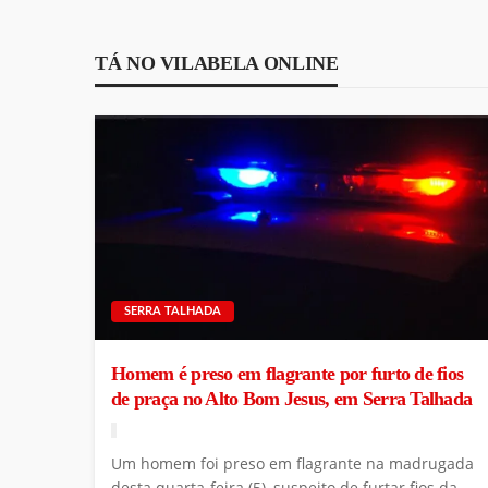
TÁ NO VILABELA ONLINE
SERRA TALHADA
Homem é preso em flagrante por furto de fios
de praça no Alto Bom Jesus, em Serra Talhada
Um homem foi preso em flagrante na madrugada
desta quarta-feira (5), suspeito de furtar fios da