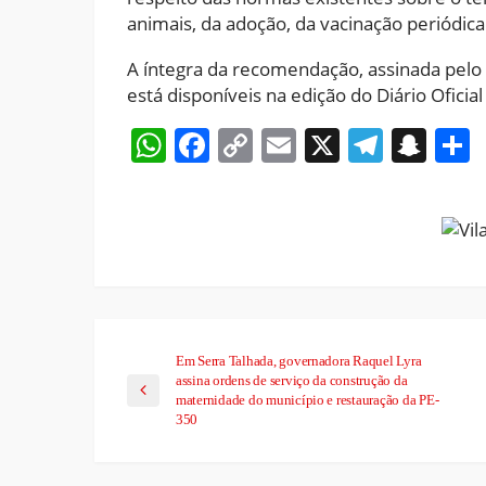
animais, da adoção, da vacinação periódica
A íntegra da recomendação, assinada pelo 
está disponíveis na edição do Diário Ofici
WhatsApp
Facebook
Copy
Email
X
Teleg
Sna
Link
Em Serra Talhada, governadora Raquel Lyra
assina ordens de serviço da construção da
maternidade do município e restauração da PE-
350