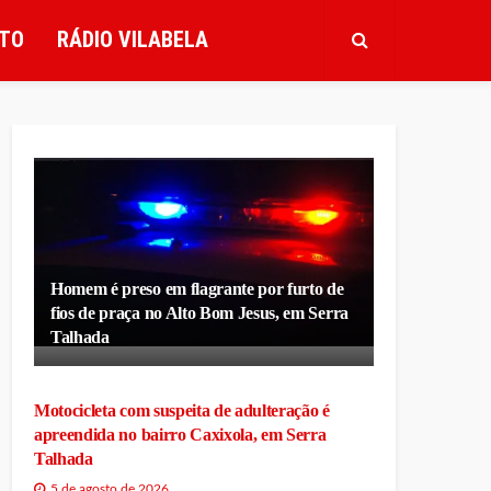
TO
RÁDIO VILABELA
Homem é preso em flagrante por furto de
fios de praça no Alto Bom Jesus, em Serra
Talhada
Motocicleta com suspeita de adulteração é
apreendida no bairro Caxixola, em Serra
Talhada
5 de agosto de 2026