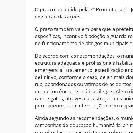
O prazo concedido pela 2ª Promotoria de Ju
execução das ações.
O prazo também valem para que a prefeitu
específicas, incentivo à adoção e guarda 
no funcionamento de abrigos municipais d
De acordo com as recomendações, o municí
estrutura adequada e profissionais habili
emergencial, tratamento, esterilização 
definitivo, conforme o caso, de animais d
rua, abandonados ou vítimas de acidentes
em decorrência de práticas ilegais. Além d
cães e gatos, através da castração dos an
permanente, sem interrupção e com capac
Ainda segundo as recomendações, o muni
campanhas de educação humanitária, anim
respeito das normas existentes sobre o te