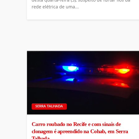
rede elétrica de uma...
SERRA TALHADA
Carro roubado no Recife e com sinais de
clonagem é apreendido na Cohab, em Serra
Talhada