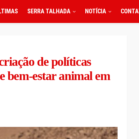
LTIMAS
SERRA TALHADA
NOTÍCIA
CONTA
iação de políticas
 e bem-estar animal em