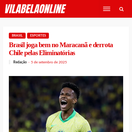
BRASIL
ESPORTES
Brasil joga bem no Maracanã e derrota
Chile pelas Eliminatórias
Redação
5 de setembro de 2025