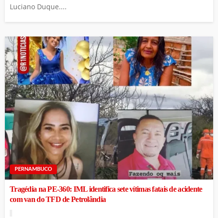
Luciano Duque....
PERNAMBUCO
Tragédia na PE-360: IML identifica sete vítimas fatais de acidente
com van do TFD de Petrolândia