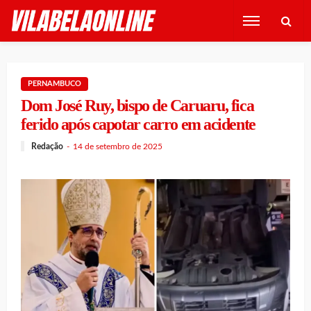
PERNAMBUCO
Dom José Ruy, bispo de Caruaru, fica
ferido após capotar carro em acidente
Redação
14 de setembro de 2025