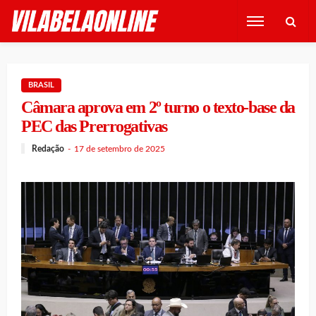
BRASIL
Câmara aprova em 2º turno o texto-base da
PEC das Prerrogativas
Redação
17 de setembro de 2025