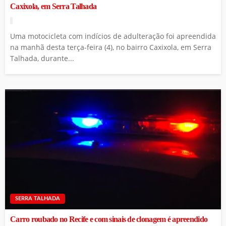
Caxixola, em Serra Talhada
Uma motocicleta com indícios de adulteração foi apreendida
na manhã desta terça-feira (4), no bairro Caxixola, em Serra
Talhada, durante...
SERRA TALHADA
Carro roubado no Recife e com sinais de clonagem é apreendido