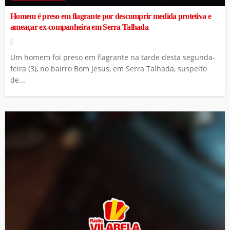
Homem é preso em flagrante por descumprir medida protetiva e
ameaçar ex-companheira em Serra Talhada
Um homem foi preso em flagrante na tarde desta segunda-
feira (3), no bairro Bom Jesus, em Serra Talhada, suspeito
de...