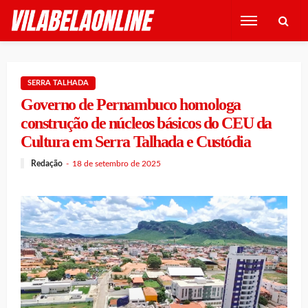
SERRA TALHADA
Governo de Pernambuco homologa
construção de núcleos básicos do CEU da
Cultura em Serra Talhada e Custódia
Redação
18 de setembro de 2025