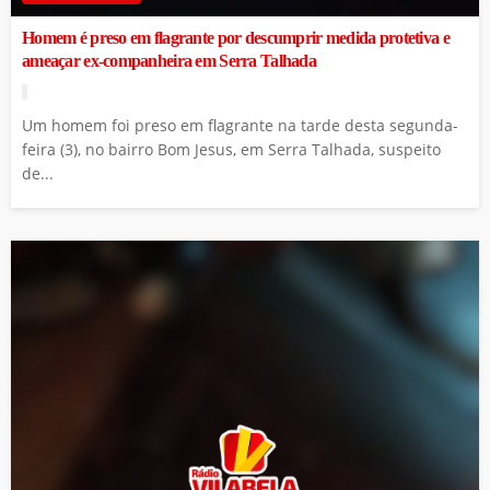
Homem é preso em flagrante por descumprir medida protetiva e
ameaçar ex-companheira em Serra Talhada
Um homem foi preso em flagrante na tarde desta segunda-
feira (3), no bairro Bom Jesus, em Serra Talhada, suspeito
de...