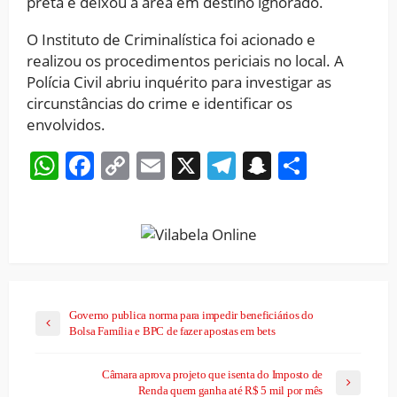
preta e deixou a área em destino ignorado.
O Instituto de Criminalística foi acionado e
realizou os procedimentos periciais no local. A
Polícia Civil abriu inquérito para investigar as
circunstâncias do crime e identificar os
envolvidos.
WhatsApp
Facebook
Copy
Email
X
Telegram
Snapchat
Share
Link
Governo publica norma para impedir beneficiários do
Bolsa Família e BPC de fazer apostas em bets
Câmara aprova projeto que isenta do Imposto de
Renda quem ganha até R$ 5 mil por mês