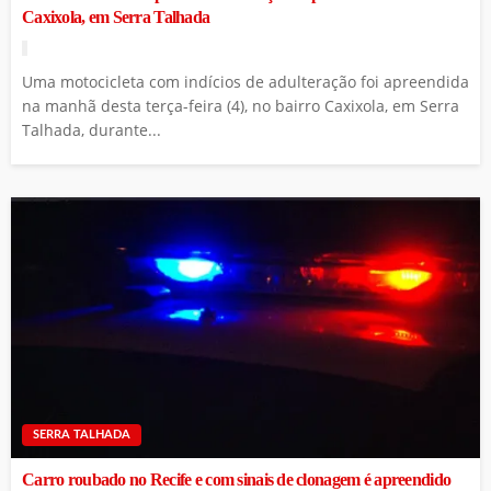
Caxixola, em Serra Talhada
Uma motocicleta com indícios de adulteração foi apreendida
na manhã desta terça-feira (4), no bairro Caxixola, em Serra
Talhada, durante...
SERRA TALHADA
Carro roubado no Recife e com sinais de clonagem é apreendido