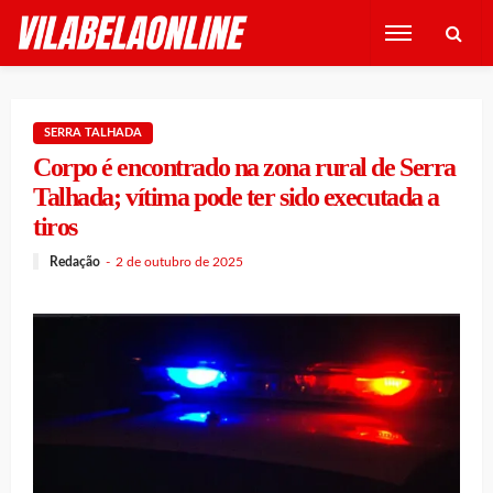
SERRA TALHADA
Corpo é encontrado na zona rural de Serra
Talhada; vítima pode ter sido executada a
tiros
Redação
2 de outubro de 2025